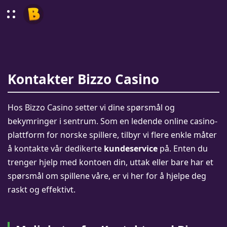
Kontakter Bizzo Casino
Hos Bizzo Casino setter vi dine spørsmål og
bekymringer i sentrum. Som en ledende online casino-
plattform for norske spillere, tilbyr vi flere enkle måter
å kontakte vår dedikerte
kundeservice
på. Enten du
trenger hjelp med kontoen din, uttak eller bare har et
spørsmål om spillene våre, er vi her for å hjelpe deg
raskt og effektivt.