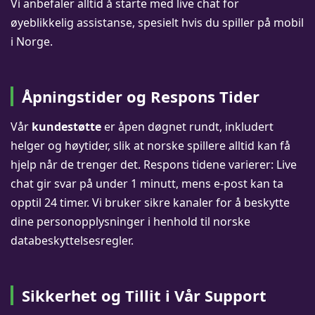
Vi anbefaler alltid å starte med live chat for
øyeblikkelig assistanse, spesielt hvis du spiller på mobil
i Norge.
Åpningstider og Respons Tider
Vår
kundestøtte
er åpen døgnet rundt, inkludert
helger og høytider, slik at norske spillere alltid kan få
hjelp når de trenger det. Respons tidene varierer: Live
chat gir svar på under 1 minutt, mens e-post kan ta
opptil 24 timer. Vi bruker sikre kanaler for å beskytte
dine personopplysninger i henhold til norske
databeskyttelsesregler.
Sikkerhet og Tillit i Vår Support